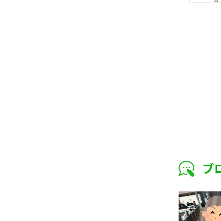
ル
個
当
三
務
個
当
ご
お
応
法
当
を
お
当
ブ
山
〒
愛
T