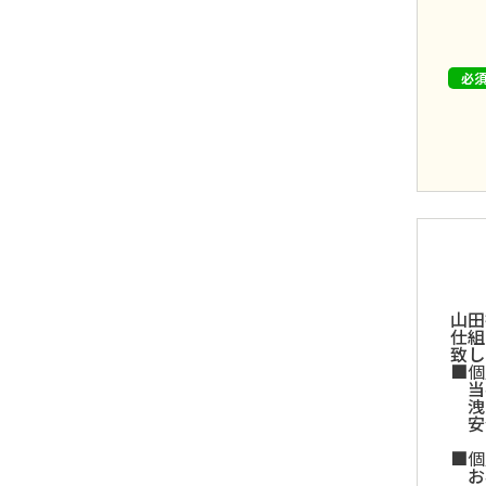
山田
仕組
致し
個
当
洩
安
個
お