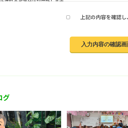
や資料のご送付に利用致します。
人情報の第三者への開示・提供の禁止
社は、お客さまよりお預かりした個人情報を適切に管理し、次
上記の内容を確認し
者に開示致しません。 ・お客さまの同意がある場合 ・お客
を委託する業者に対して開示する場合 ・法令に基づき開示す
人情報の安全対策
社は、個人情報の正確性及び安全性確保のために、セキュリテ
本人の照会
客さまがご本人の個人情報の照会・修正・削除などをご希望さ
させていただきます。
令、規範の遵守と見直し
社は、保有する個人情報に関して適用される日本の法令、その
適宜見直し、その改善に努めます。
問い合せ先
社の個人情報の取扱に関するお問い合せは下記までご連絡くだ
ログ
田指定居宅介護支援事業 有限会社
452-0821
知県名古屋市西区上小田井1丁目254番地
EL:052-509-5661 ／FAX:052-509-5662