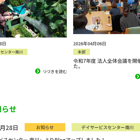
28日
2026年04月06日
スセンター南川
本部
令和7年度 法人全体会議を開
た。
つづきを読む
知らせ
6月28日
お知らせ
デイサービスセンター南川
ビスセンター 南川」よりBlogアップしました！