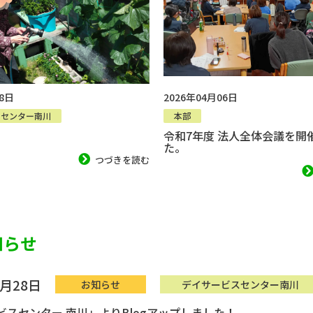
28日
2026年04月06日
スセンター南川
本部
令和7年度 法人全体会議を開
た。
つづきを読む
知らせ
6月28日
お知らせ
デイサービスセンター南川
ビスセンター 南川」よりBlogアップしました！