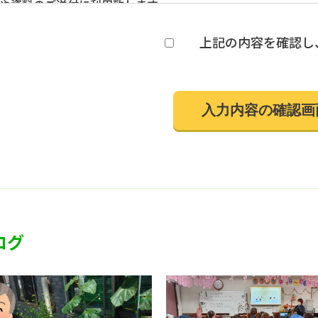
や資料のご送付に利用致します。
人情報の第三者への開示・提供の禁止
社は、お客さまよりお預かりした個人情報を適切に管理し、次
上記の内容を確認し
者に開示致しません。 ・お客さまの同意がある場合 ・お客
を委託する業者に対して開示する場合 ・法令に基づき開示す
人情報の安全対策
社は、個人情報の正確性及び安全性確保のために、セキュリテ
本人の照会
客さまがご本人の個人情報の照会・修正・削除などをご希望さ
させていただきます。
令、規範の遵守と見直し
社は、保有する個人情報に関して適用される日本の法令、その
適宜見直し、その改善に努めます。
問い合せ先
社の個人情報の取扱に関するお問い合せは下記までご連絡くだ
ログ
田指定居宅介護支援事業 有限会社
452-0821
知県名古屋市西区上小田井1丁目254番地
EL:052-509-5661 ／FAX:052-509-5662