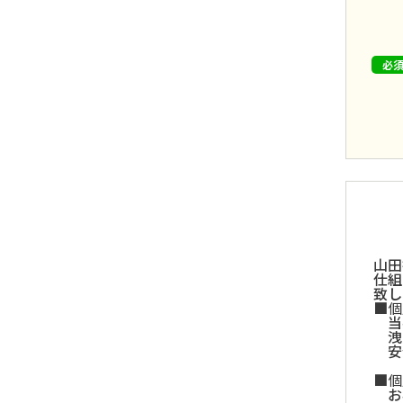
山田
仕組
致し
個
当
洩
安
個
お