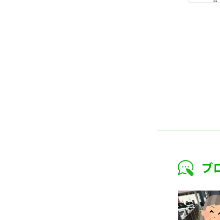
ル
個
当
三
務
個
当
ご
お
応
法
当
を
お
当
ブ
山
〒
愛
T